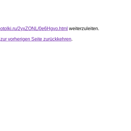
e-potolki.ru/2yxZONL/0e6Hgvo.html
weiterzuleiten.
u
zur vorherigen Seite zurückkehren
.