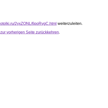
e-potolki.ru/2yxZONL/6poRvgC.html
weiterzuleiten.
u
zur vorherigen Seite zurückkehren
.