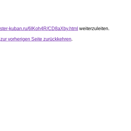
master-kuban.ru/6IKoh4R/CD8aXby.html
weiterzuleiten.
u
zur vorherigen Seite zurückkehren
.