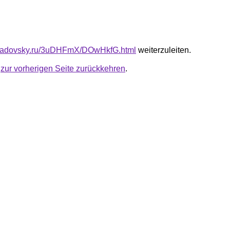
triadovsky.ru/3uDHFmX/DOwHkfG.html
weiterzuleiten.
u
zur vorherigen Seite zurückkehren
.