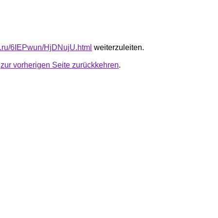
fb.ru/6IEPwun/HjDNujU.html
weiterzuleiten.
u
zur vorherigen Seite zurückkehren
.