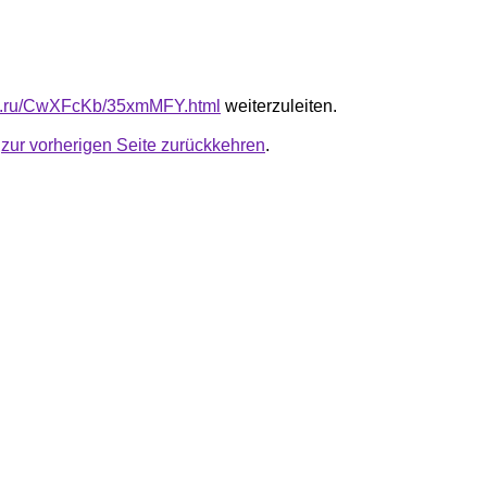
fb.ru/CwXFcKb/35xmMFY.html
weiterzuleiten.
u
zur vorherigen Seite zurückkehren
.