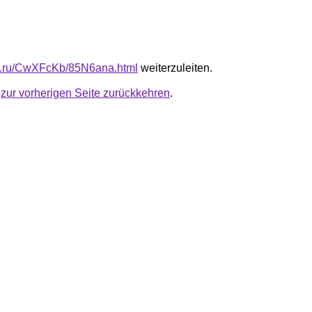
fb.ru/CwXFcKb/85N6ana.html
weiterzuleiten.
u
zur vorherigen Seite zurückkehren
.