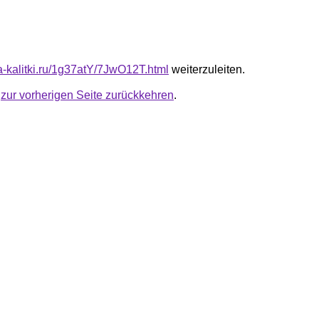
ta-kalitki.ru/1g37atY/7JwO12T.html
weiterzuleiten.
u
zur vorherigen Seite zurückkehren
.