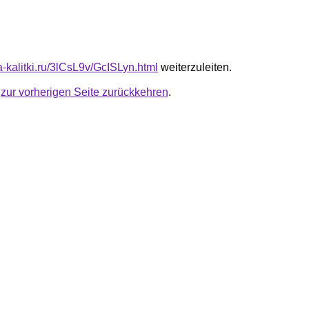
ta-kalitki.ru/3lCsL9v/GcISLyn.html
weiterzuleiten.
u
zur vorherigen Seite zurückkehren
.