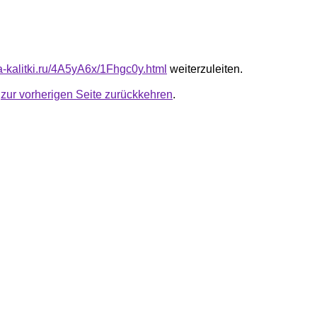
ta-kalitki.ru/4A5yA6x/1Fhgc0y.html
weiterzuleiten.
u
zur vorherigen Seite zurückkehren
.