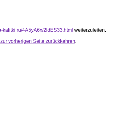
ta-kalitki.ru/4A5yA6x/2ldES33.html
weiterzuleiten.
u
zur vorherigen Seite zurückkehren
.