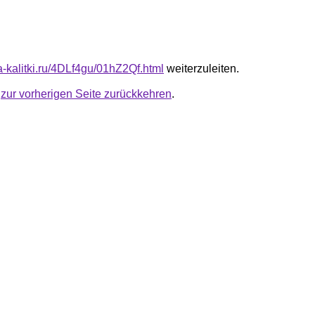
ta-kalitki.ru/4DLf4gu/01hZ2Qf.html
weiterzuleiten.
u
zur vorherigen Seite zurückkehren
.