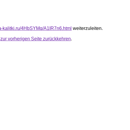
ota-kalitki.ru/4HbSYMq/A1IR7n6.html
weiterzuleiten.
u
zur vorherigen Seite zurückkehren
.