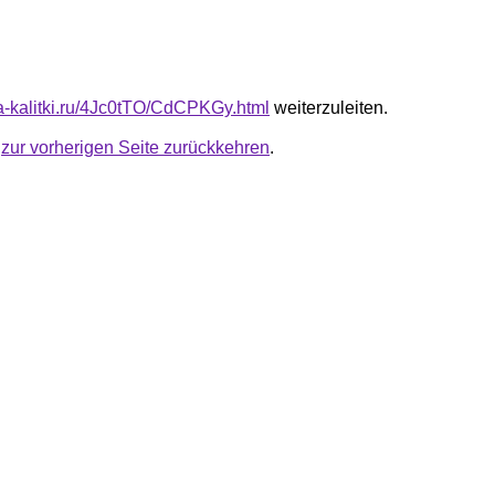
ota-kalitki.ru/4Jc0tTO/CdCPKGy.html
weiterzuleiten.
u
zur vorherigen Seite zurückkehren
.