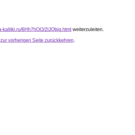
ta-kalitki.ru/6Hh7hOO/2IJQbjq.html
weiterzuleiten.
u
zur vorherigen Seite zurückkehren
.