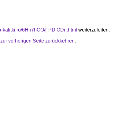
ota-kalitki.ru/6Hh7hOO/FPDIODn.html
weiterzuleiten.
u
zur vorherigen Seite zurückkehren
.