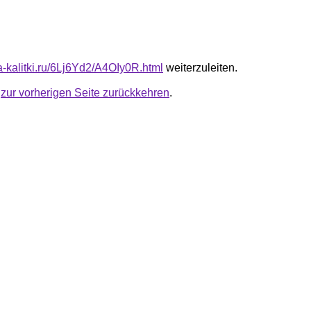
ta-kalitki.ru/6Lj6Yd2/A4OIy0R.html
weiterzuleiten.
u
zur vorherigen Seite zurückkehren
.