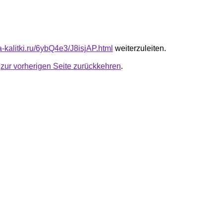
ta-kalitki.ru/6ybQ4e3/J8isjAP.html
weiterzuleiten.
u
zur vorherigen Seite zurückkehren
.