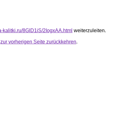
ta-kalitki.ru/8GlD1iS/2IogxAA.html
weiterzuleiten.
u
zur vorherigen Seite zurückkehren
.