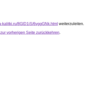
ta-kalitki.ru/8GlD1iS/6vggGNk.html
weiterzuleiten.
u
zur vorherigen Seite zurückkehren
.