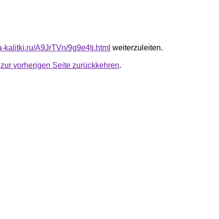
ta-kalitki.ru/A9JrTVn/9g9e4tj.html
weiterzuleiten.
u
zur vorherigen Seite zurückkehren
.