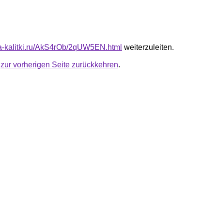
ota-kalitki.ru/AkS4rOb/2qUW5EN.html
weiterzuleiten.
u
zur vorherigen Seite zurückkehren
.