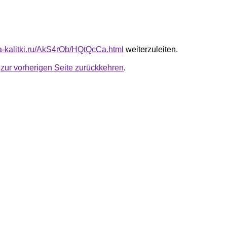
ota-kalitki.ru/AkS4rOb/HQtQcCa.html
weiterzuleiten.
u
zur vorherigen Seite zurückkehren
.