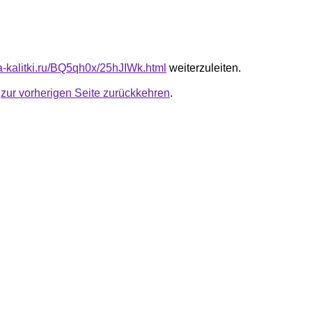
ta-kalitki.ru/BQ5qh0x/25hJIWk.html
weiterzuleiten.
u
zur vorherigen Seite zurückkehren
.