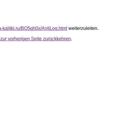
ta-kalitki.ru/BQ5qh0x/AnIjLog.html
weiterzuleiten.
u
zur vorherigen Seite zurückkehren
.