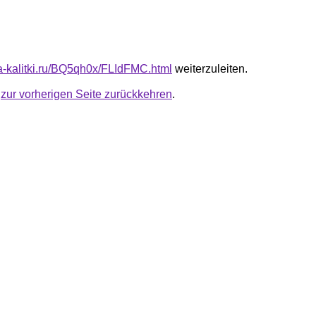
ota-kalitki.ru/BQ5qh0x/FLIdFMC.html
weiterzuleiten.
u
zur vorherigen Seite zurückkehren
.