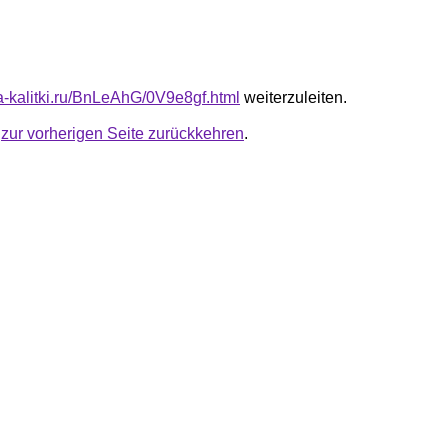
ta-kalitki.ru/BnLeAhG/0V9e8gf.html
weiterzuleiten.
u
zur vorherigen Seite zurückkehren
.