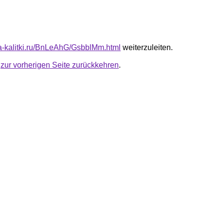
ota-kalitki.ru/BnLeAhG/GsbblMm.html
weiterzuleiten.
u
zur vorherigen Seite zurückkehren
.