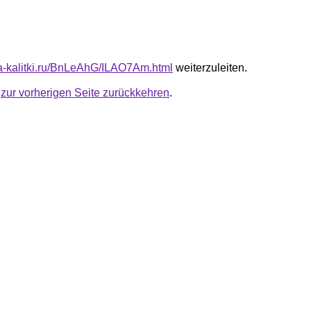
ota-kalitki.ru/BnLeAhG/ILAO7Am.html
weiterzuleiten.
u
zur vorherigen Seite zurückkehren
.