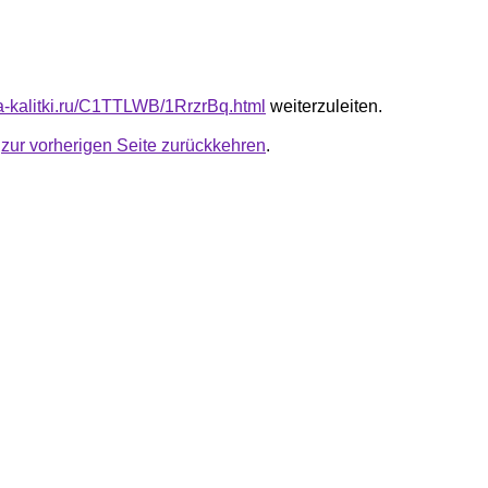
ota-kalitki.ru/C1TTLWB/1RrzrBq.html
weiterzuleiten.
u
zur vorherigen Seite zurückkehren
.