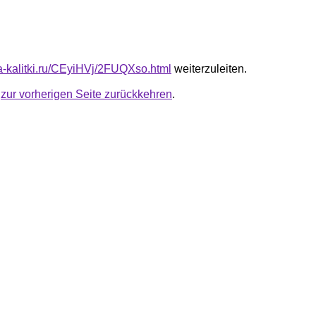
ta-kalitki.ru/CEyiHVj/2FUQXso.html
weiterzuleiten.
u
zur vorherigen Seite zurückkehren
.