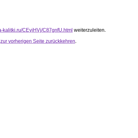
ta-kalitki.ru/CEyiHVj/C87gnfU.html
weiterzuleiten.
u
zur vorherigen Seite zurückkehren
.