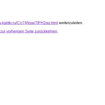
ota-kalitki.ru/CU74Nsw/7tPH2qq.html
weiterzuleiten.
u
zur vorherigen Seite zurückkehren
.