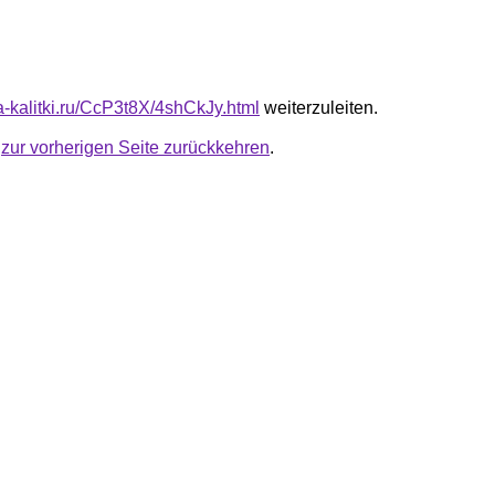
ta-kalitki.ru/CcP3t8X/4shCkJy.html
weiterzuleiten.
u
zur vorherigen Seite zurückkehren
.