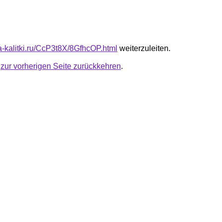
ta-kalitki.ru/CcP3t8X/8GfhcOP.html
weiterzuleiten.
u
zur vorherigen Seite zurückkehren
.