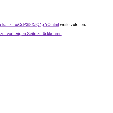
ta-kalitki.ru/CcP3t8X/IQ4p7rO.html
weiterzuleiten.
u
zur vorherigen Seite zurückkehren
.