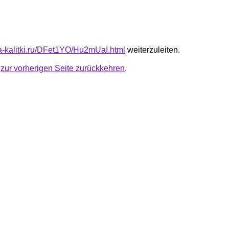
ota-kalitki.ru/DFet1YO/Hu2mUaI.html
weiterzuleiten.
u
zur vorherigen Seite zurückkehren
.