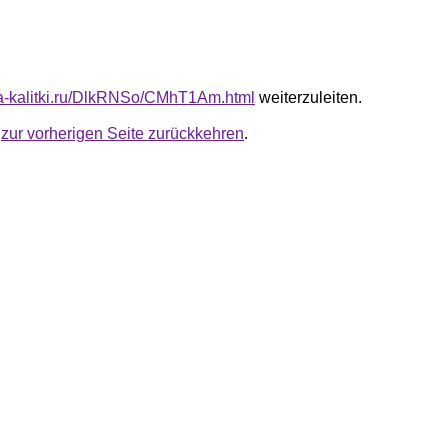
ota-kalitki.ru/DlkRNSo/CMhT1Am.html
weiterzuleiten.
u
zur vorherigen Seite zurückkehren
.