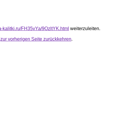
ta-kalitki.ru/FH35vYa/9OzltYK.html
weiterzuleiten.
u
zur vorherigen Seite zurückkehren
.