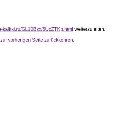
ota-kalitki.ru/GL10Bzx/6UcZTKp.html
weiterzuleiten.
u
zur vorherigen Seite zurückkehren
.