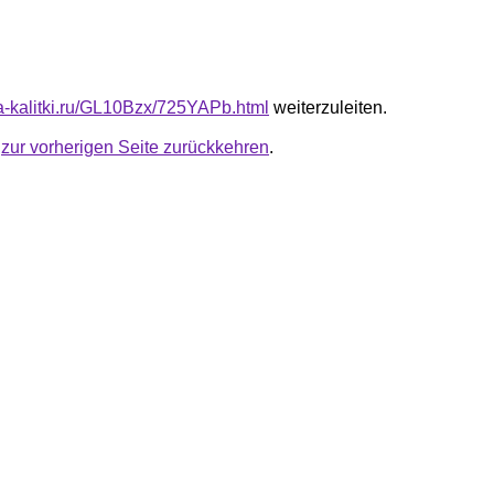
ota-kalitki.ru/GL10Bzx/725YAPb.html
weiterzuleiten.
u
zur vorherigen Seite zurückkehren
.