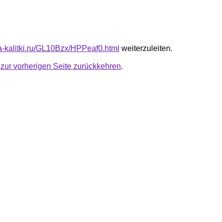
ta-kalitki.ru/GL10Bzx/HPPeaf0.html
weiterzuleiten.
u
zur vorherigen Seite zurückkehren
.