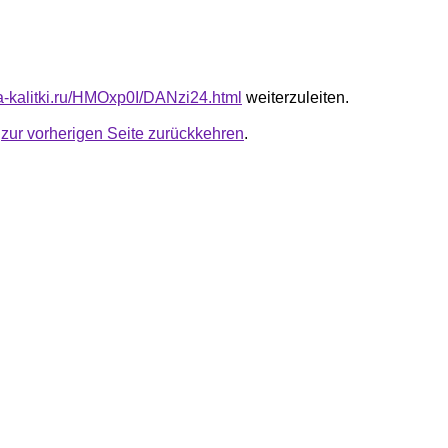
ta-kalitki.ru/HMOxp0I/DANzi24.html
weiterzuleiten.
u
zur vorherigen Seite zurückkehren
.