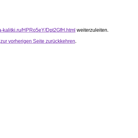
ota-kalitki.ru/HPRo5eY/Dpt2GfH.html
weiterzuleiten.
u
zur vorherigen Seite zurückkehren
.