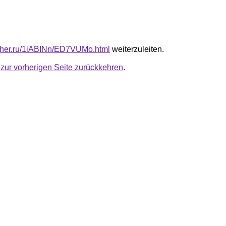
luther.ru/1iABINn/ED7VUMo.html
weiterzuleiten.
u
zur vorherigen Seite zurückkehren
.