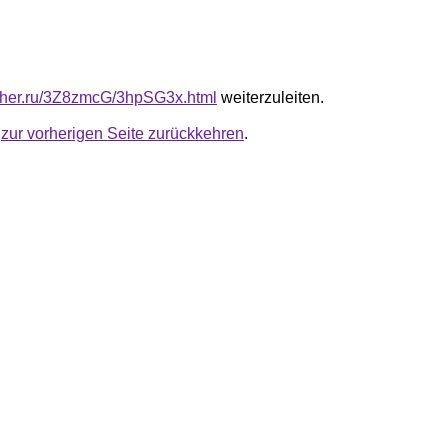
luther.ru/3Z8zmcG/3hpSG3x.html
weiterzuleiten.
u
zur vorherigen Seite zurückkehren
.