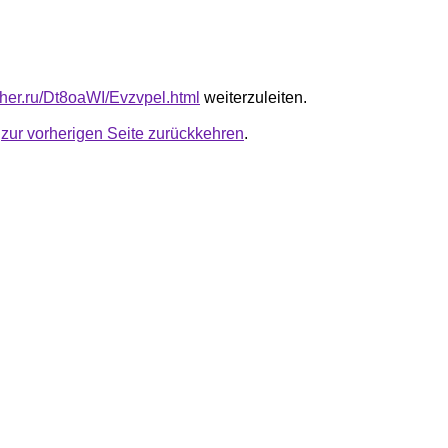
uther.ru/Dt8oaWI/Evzvpel.html
weiterzuleiten.
u
zur vorherigen Seite zurückkehren
.